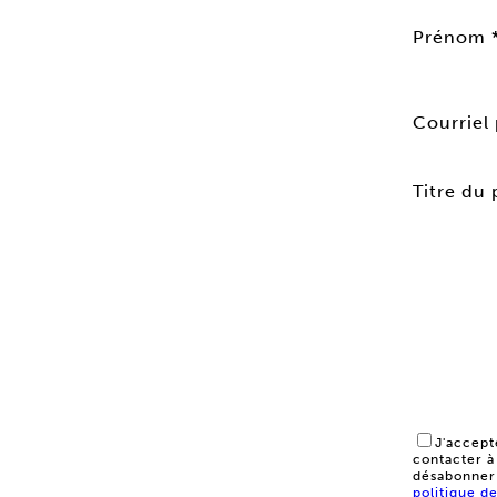
Prénom 
Courriel 
Titre du 
J'accept
contacter à
désabonner 
politique de