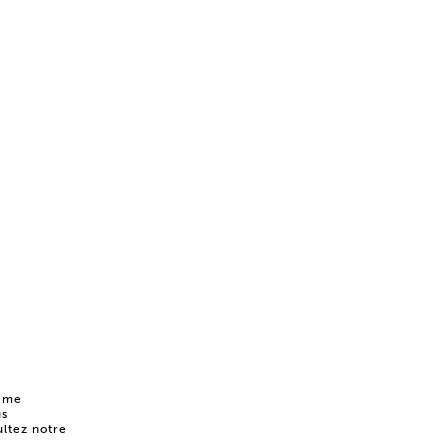
r me
us
ltez notre